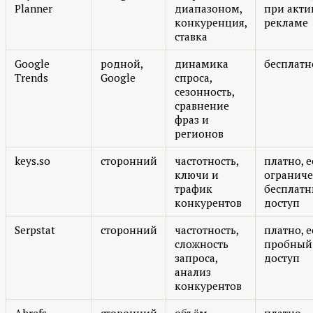
Planner
диапазоном,
при акти
конкуренция,
рекламе
ставка
Google
родной,
динамика
бесплатн
Trends
Google
спроса,
сезонность,
сравнение
фраз и
регионов
keys.so
сторонний
частотность,
платно, е
ключи и
огранич
трафик
бесплат
конкурентов
доступ
Serpstat
сторонний
частотность,
платно, е
сложность
пробный
запроса,
доступ
анализ
конкурентов