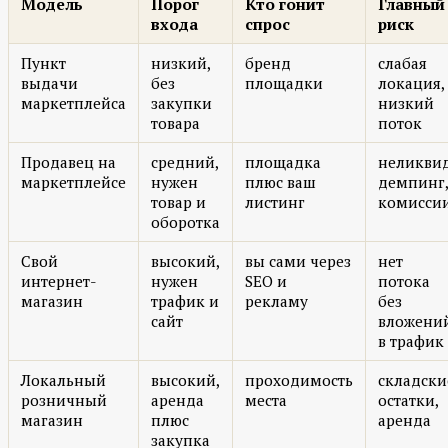
Модель
Порог
Кто гонит
Главный
входа
спрос
риск
Пункт
низкий,
бренд
слабая
выдачи
без
площадки
локация,
маркетплейса
закупки
низкий
товара
поток
Продавец на
средний,
площадка
неликвид
маркетплейсе
нужен
плюс ваш
демпинг
товар и
листинг
комисси
оборотка
Свой
высокий,
вы сами через
нет
интернет-
нужен
SEO и
потока
магазин
трафик и
рекламу
без
сайт
вложени
в трафик
Локальный
высокий,
проходимость
складски
розничный
аренда
места
остатки,
магазин
плюс
аренда
закупка