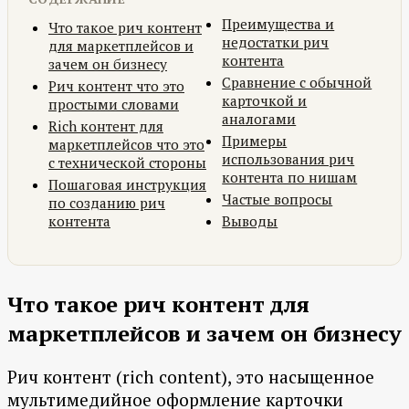
Преимущества и
Что такое рич контент
недостатки рич
для маркетплейсов и
контента
зачем он бизнесу
Сравнение с обычной
Рич контент что это
карточкой и
простыми словами
аналогами
Rich контент для
Примеры
маркетплейсов что это
использования рич
с технической стороны
контента по нишам
Пошаговая инструкция
Частые вопросы
по созданию рич
контента
Выводы
Что такое рич контент для
маркетплейсов и зачем он бизнесу
Рич контент (rich content), это насыщенное
мультимедийное оформление карточки