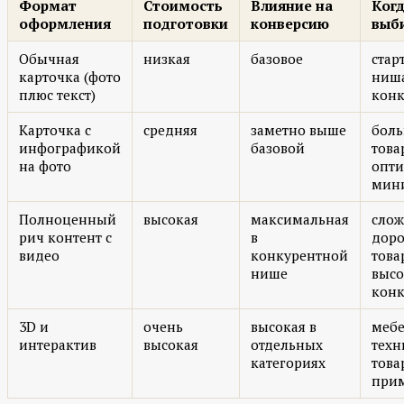
Формат
Стоимость
Влияние на
Ког
оформления
подготовки
конверсию
выб
Обычная
низкая
базовое
старт
карточка (фото
ниша
плюс текст)
конк
Карточка с
средняя
заметно выше
боль
инфографикой
базовой
това
на фото
опт
мин
Полноценный
высокая
максимальная
сло
рич контент с
в
доро
видео
конкурентной
това
нише
высо
кон
3D и
очень
высокая в
мебе
интерактив
высокая
отдельных
техн
категориях
това
при