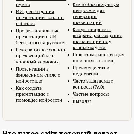
нужно
Как выбрать лучшую
нейросеть для
ИИ для создания
генерации
презентаций: как это
презентаций
работает
Какую нейросеть
Профессиональные
выбрать для создания
презентации с ИИ
презентаций под
бесплатно на русском
разные задачи
Революция в создании
Пошаговая инструкция
презентаций или
по использованию
удобный черновик
Преимущества и
Презентации в
недостатки
фирменном стиле с
нейросетью
Часто задаваемые
вопросы (FAQ)
Как создать
презентацию с
Частые вопросы
помощью нейросети
Выводы
Что такое сайт который делает