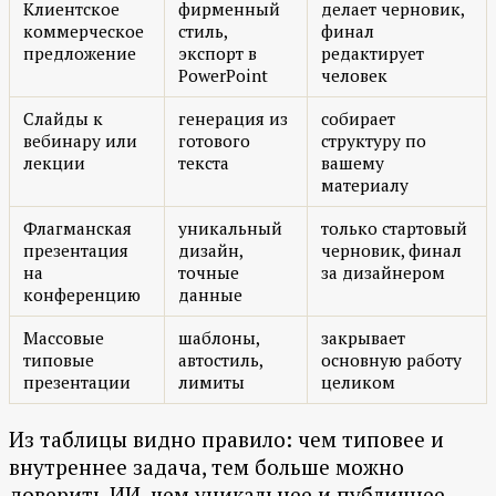
Клиентское
фирменный
делает черновик,
коммерческое
стиль,
финал
предложение
экспорт в
редактирует
PowerPoint
человек
Слайды к
генерация из
собирает
вебинару или
готового
структуру по
лекции
текста
вашему
материалу
Флагманская
уникальный
только стартовый
презентация
дизайн,
черновик, финал
на
точные
за дизайнером
конференцию
данные
Массовые
шаблоны,
закрывает
типовые
автостиль,
основную работу
презентации
лимиты
целиком
Из таблицы видно правило: чем типовее и
внутреннее задача, тем больше можно
доверить ИИ, чем уникальнее и публичнее,