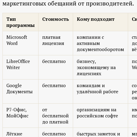
маркетинговых обещаний от производителей.
Тип
Стоимость
Кому подходит
С
программы
Microsoft
платная
компании с
ст
Word
лицензия
активным
до
документооборотом
вё
LibreOffice
бесплатно
бизнесу,
по
Writer
экономящему на
Wo
лицензиях
Google
бесплатно
командам и
со
Документы
удалённой работе
р
о
Р7-Офис,
от
организациям на
и
МойОфис
бесплатной
российском софте
п
до платной
Лёгкие
бесплатно
быстрых заметок и
мг