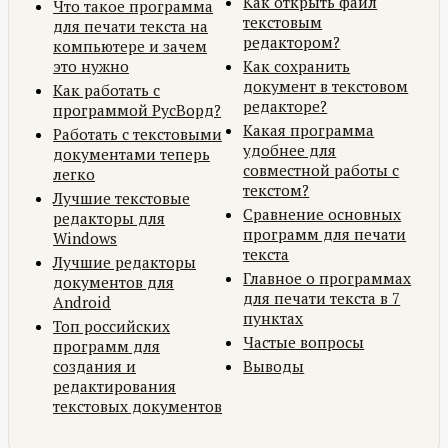
Как открыть файл
Что такое программа
текстовым
для печати текста на
редактором?
компьютере и зачем
это нужно
Как сохранить
документ в текстовом
Как работать с
редакторе?
программой РусВорд?
Какая программа
Работать с текстовыми
удобнее для
документами теперь
совместной работы с
легко
текстом?
Лучшие текстовые
Сравнение основных
редакторы для
программ для печати
Windows
текста
Лучшие редакторы
Главное о программах
документов для
для печати текста в 7
Android
пунктах
Топ российских
Частые вопросы
программ для
создания и
Выводы
редактирования
текстовых документов