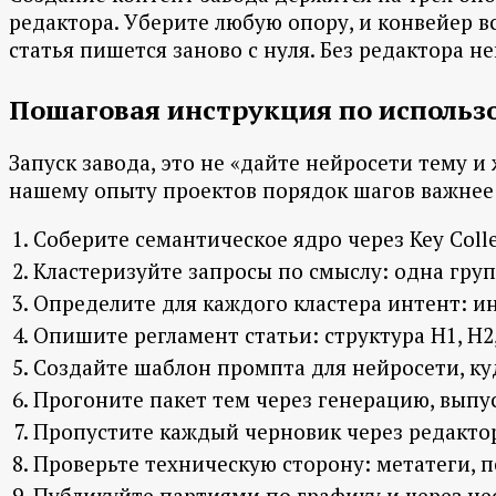
редактора. Уберите любую опору, и конвейер в
статья пишется заново с нуля. Без редактора 
Пошаговая инструкция по исполь
Запуск завода, это не «дайте нейросети тему и
нашему опыту проектов порядок шагов важнее в
Соберите семантическое ядро через Key Colle
Кластеризуйте запросы по смыслу: одна групп
Определите для каждого кластера интент: и
Опишите регламент статьи: структура H1, H2
Создайте шаблон промпта для нейросети, куд
Прогоните пакет тем через генерацию, выпус
Пропустите каждый черновик через редактор
Проверьте техническую сторону: метатеги, п
Публикуйте партиями по графику и через нес