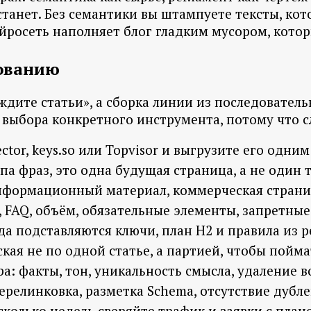
станет. Без семантики вы штампуете тексты, кот
нейросеть наполняет блог гладким мусором, кот
зованию
 ждите статьи», а сборка линии из последовате
ыбора конкретного инструмента, потому что сл
ctor, keys.so или Topvisor и выгрузите его одни
а фраз, это одна будущая страница, а не один т
нформационный материал, коммерческая страниц
, FAQ, объём, обязательные элементы, запретны
а подставляются ключи, план H2 и правила из р
кая не по одной статье, а партией, чтобы пойма
а: факты, тон, уникальность смысла, удаление 
ерелинковка, разметка Schema, отсутствие дубле
колько недель сверяйте трафик и заявки с план