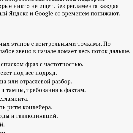
орые никто не ищет. Без регламента каждая
орый Яндекс и Google со временем понижают.
льных этапов с контрольными точками. По
абое звено в начале ломает весь поток дальше.
м списком фраз с частотностью.
екст под всё подряд.
а или отраслевой разбор.
е штампы, требования к фактам.
егламента.
ть ритм конвейера.
воды и галлюцинаций.
й.
ом.