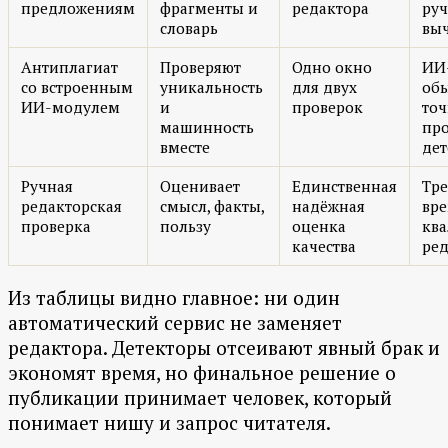
предложениям
фрагменты и
редактора
ру
словарь
вы
Антиплагиат
Проверяют
Одно окно
ИИ
со встроенным
уникальность
для двух
об
ИИ-модулем
и
проверок
точ
машинность
пр
вместе
дет
Ручная
Оценивает
Единственная
Тре
редакторская
смысл, факты,
надёжная
вр
проверка
пользу
оценка
кв
качества
ред
Из таблицы видно главное: ни один
автоматический сервис не заменяет
редактора. Детекторы отсеивают явный брак и
экономят время, но финальное решение о
публикации принимает человек, который
понимает нишу и запрос читателя.