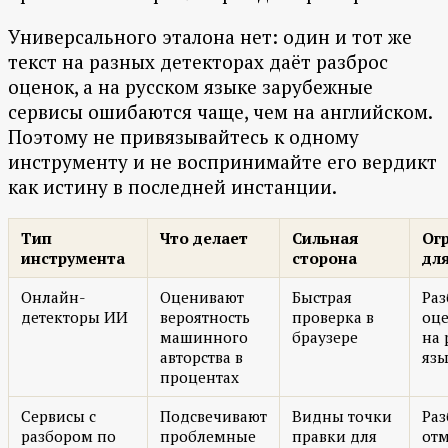
Универсального эталона нет: один и тот же
текст на разных детекторах даёт разброс
оценок, а на русском языке зарубежные
сервисы ошибаются чаще, чем на английском.
Поэтому не привязывайтесь к одному
инструменту и не воспринимайте его вердикт
как истину в последней инстанции.
Тип
Что делает
Сильная
Ог
инструмента
сторона
дл
Онлайн-
Оценивают
Быстрая
Раз
детекторы ИИ
вероятность
проверка в
оце
машинного
браузере
на 
авторства в
яз
процентах
Сервисы с
Подсвечивают
Видны точки
Раз
разбором по
проблемные
правки для
отм